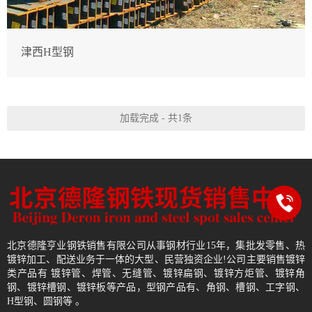
津西H型钢
加载完成 - 共1条
北京德隆亨业钢铁销售有限公司从事钢材行业15年，集批发零售、热
镀锌加工、配送业务于一体的大型、民营独资企业!公司主要销售镀锌
类产品有 镀锌管、焊管、无缝管、镀锌扁钢、镀锌方炬管、镀锌角
钢、镀锌槽钢、镀锌板等产品，型钢产品有、角钢、槽钢、工字钢、
H型钢、圆钢等 。