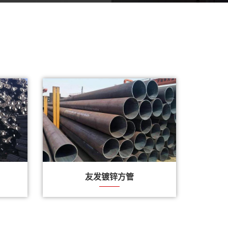
友发镀锌方管