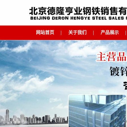
网站首页
关于我们
产品展示