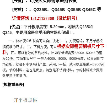
：可按照实际需求裁剪长度
【长度】
、Q235B、Q345B Q355B Q345C
等
【材质】：
详情咨询 13121157868（微信同号）
[优点]：
平开板厚度在1.5-20mm，材质为Q235和
Q345。主要用途是非受压的容器和储罐上。
一。价格便宜和长度可以自由决定；二。方便运输，不用考虑根
根据实际需要钢板尺寸下
据钢板的尺寸； 三。下料方便，可以
料
； 四。可以有效的节约材料。比如某储罐需要6800×1500×6的钢
板20块，市场钢板尺寸 一般为6000、8000、9000长度，如果采用市
场钢板，就会有小块余料产生。采用开平板，就可以直接采用6900钢
板，节约材料，这也是优点。特别是不锈钢材料，节约材料减少费用
效果是很明显的。
[规格重量表]