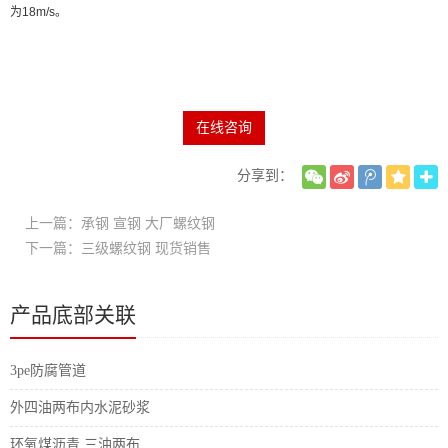
为18m/s。
在线咨询
分享到：
上一篇：承钢 宣钢 大厂螺纹钢
下一篇：三级螺纹钢 现货销售
产品底部关联
3pe防腐管道
外四油两布内水泥砂浆
环氧煤沥青 三油两布