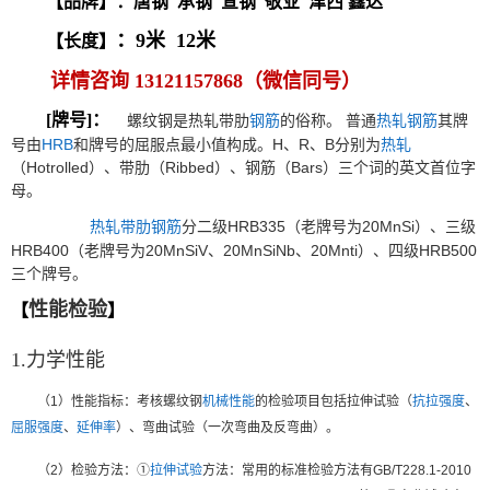
【品牌】：唐钢 承钢 宣钢 敬业 津西 鑫达
：9米 12米
【长度】
详情咨询 13121157868（微信同号）
[牌号]：
螺纹钢是热轧带肋
钢筋
的俗称。 普通
热轧钢筋
其牌
号由
HRB
和牌号的屈服点最小值构成。H、R、B分别为
热轧
（Hotrolled）、带肋（Ribbed）、钢筋（Bars）三个词的英文首位字
母。
热轧带肋钢筋
分二级HRB335（老牌号为20MnSi）、三级
HRB400（老牌号为20MnSiV、20MnSiNb、20Mnti）、四级HRB500
三个牌号。
性能检验
【
】
1.力学性能
（1）性能指标：考核螺纹钢
机械性能
的检验项目包括拉伸试验（
抗拉强度
、
屈服强度
、
延伸率
）、弯曲试验（一次弯曲及反弯曲）。
（2）检验方法：①
拉伸试验
方法：常用的标准检验方法有GB/T228.1-2010