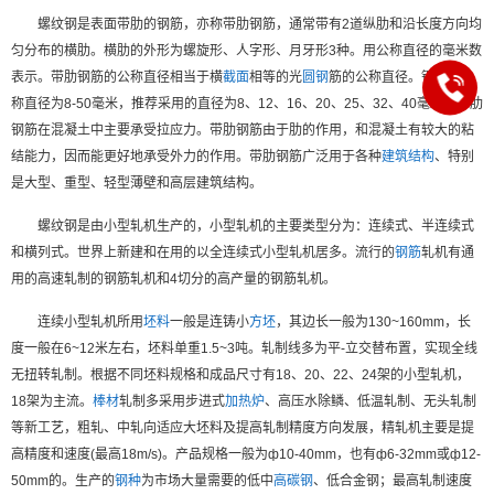
螺纹钢是表面带肋的钢筋，亦称带肋钢筋，通常带有2道纵肋和沿长度方向均
匀分布的横肋。横肋的外形为螺旋形、人字形、月牙形3种。用公称直径的毫米数
表示。带肋钢筋的公称直径相当于横
截面
相等的光
圆钢
筋的公称直径。钢筋的公
称直径为8-50毫米，推荐采用的直径为8、12、16、20、25、32、40毫米。带肋
钢筋在混凝土中主要承受拉应力。带肋钢筋由于肋的作用，和混凝土有较大的粘
结能力，因而能更好地承受外力的作用。带肋钢筋广泛用于各种
建筑结构
、特别
是大型、重型、轻型薄壁和高层建筑结构。
螺纹钢是由小型轧机生产的，小型轧机的主要类型分为：连续式、半连续式
和横列式。世界上新建和在用的以全连续式小型轧机居多。流行的
钢筋
轧机有通
用的高速轧制的钢筋轧机和4切分的高产量的钢筋轧机。
连续小型轧机所用
坯料
一般是连铸小
方坯
，其边长一般为130~160mm，长
度一般在6~12米左右，坯料单重1.5~3吨。轧制线多为平-立交替布置，实现全线
无扭转轧制。根据不同坯料规格和成品尺寸有18、20、22、24架的小型轧机，
18架为主流。
棒材
轧制多采用步进式
加热炉
、高压水除鳞、低温轧制、无头轧制
等新工艺，粗轧、中轧向适应大坯料及提高轧制精度方向发展，精轧机主要是提
高精度和速度(最高18m/s)。产品规格一般为ф10-40mm，也有ф6-32mm或ф12-
50mm的。生产的
钢种
为市场大量需要的低中
高碳钢
、低合金钢；最高轧制速度