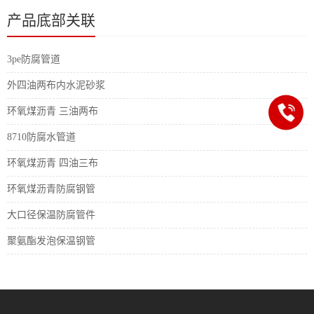
产品底部关联
3pe防腐管道
外四油两布内水泥砂浆
环氧煤沥青 三油两布
8710防腐水管道
环氧煤沥青 四油三布
环氧煤沥青防腐钢管
大口径保温防腐管件
聚氨酯发泡保温钢管